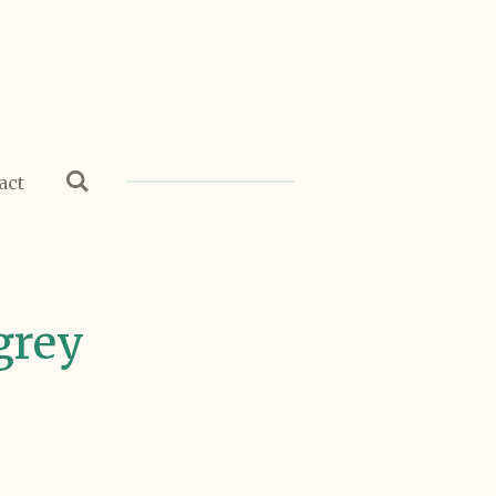
act
grey