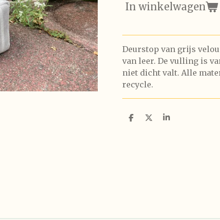
In winkelwagen
Deurstop van grijs velour
van leer. De vulling is v
niet dicht valt. Alle mat
recycle.
D
D
S
e
e
h
l
e
a
e
l
r
n
e