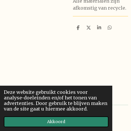
Alle materialen zijn
afkomstig van recycle.
D
D
S
D
e
e
h
e
l
e
a
l
e
l
r
e
n
e
n
Deze website gebruikt cookies voor
analyse-doeleinden en/of het tonen van
advertenties. Door gebruik te blijven maken
van de site gaat u hiermee akkoord.
©
2025
Bied Fashion
Akkoord
Powered by
JouwWeb