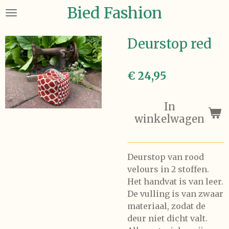
Bied Fashion
Ga
direct
naar
Deurstop red
de
hoofdinhoud
€ 24,95
In
winkelwagen
Deurstop van rood
velours in 2 stoffen.
Het handvat is van leer.
De vulling is van zwaar
materiaal, zodat de
deur niet dicht valt.