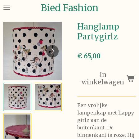
Bied Fashion
Ga
direct
naar
Hanglamp
de
Partygirlz
hoofdinhoud
€ 65,00
In
winkelwagen
Een vrolijke
lampenkap met happy
girlz aan de
buitenkant. De
binnenkant is roze. Hij