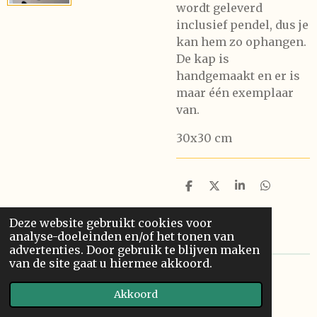
wordt geleverd
inclusief pendel, dus je
kan hem zo ophangen.
De kap is
handgemaakt en er is
maar één exemplaar
van.
30x30 cm
D
D
S
D
e
e
h
e
l
e
a
l
Deze website gebruikt cookies voor
e
l
r
e
n
e
n
analyse-doeleinden en/of het tonen van
advertenties. Door gebruik te blijven maken
van de site gaat u hiermee akkoord.
©
2025
Bied Fashion
Akkoord
Powered by
JouwWeb