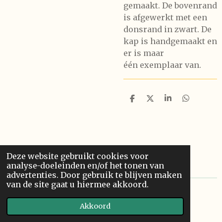
gemaakt. De bovenrand
is afgewerkt met een
donsrand in zwart. De
kap is handgemaakt en
er is maar
één exemplaar van.
D
D
S
D
e
e
h
e
l
e
a
l
e
l
r
e
n
e
n
Deze website gebruikt cookies voor
analyse-doeleinden en/of het tonen van
advertenties. Door gebruik te blijven maken
van de site gaat u hiermee akkoord.
©
2025
Bied Fashion
Akkoord
Powered by
JouwWeb