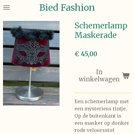
Bied Fashion
Ga
direct
naar
Schemerlamp
de
Maskerade
hoofdinhoud
€ 45,00
In
winkelwagen
Een schemerlamp met
een mysterieus tintje.
Op de buitenkant is
een masker op donker
rode veloursstof