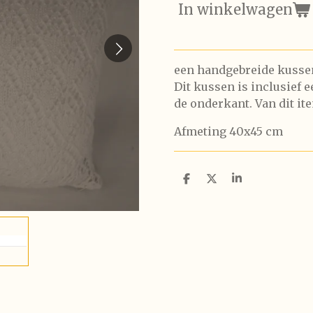
In winkelwagen
een handgebreide kusse
Dit kussen is inclusief 
de onderkant. Van dit it
Afmeting 40x45 cm
D
D
S
e
e
h
l
e
a
e
l
r
n
e