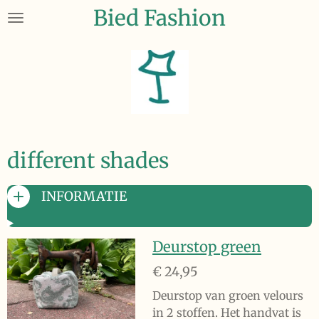
Bied Fashion
Ga
direct
naar
de
hoofdinhoud
different shades
INFORMATIE
Deurstop green
€ 24,95
Deurstop van groen velours
in 2 stoffen. Het handvat is